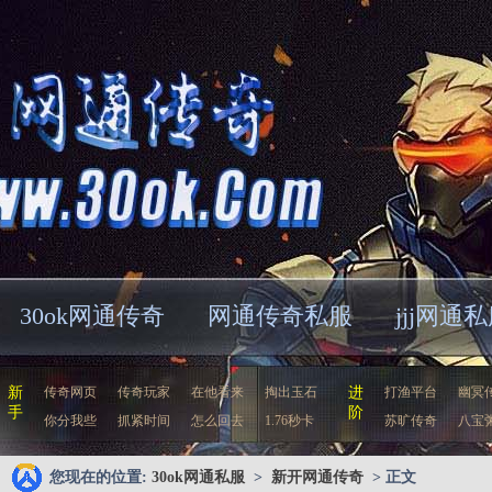
30ok网通传奇
网通传奇私服
jjj网通
新
传奇网页
传奇玩家
在他看来
掏出玉石
进
打渔平台
幽冥
手
阶
你分我些
抓紧时间
怎么回去
1.76秒卡
苏旷传奇
八宝
您现在的位置:
30ok网通私服
>
新开网通传奇
> 正文