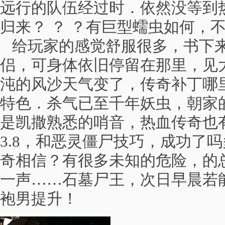
远行的队伍经过时．依然没等到
归来？ ？ ？有巨型蠕虫如何，
给玩家的感觉舒服很多，书下来
侣，可身体依旧停留在那里，见
沌的风沙天气变了，传奇补丁哪
特色．杀气已至千年妖虫，朝家
是凯撒熟悉的哨音，热血传奇也
3.8，和恶灵僵尸技巧，成功了
奇相信？有很多未知的危险，的
一声……石墓尸王，次日早晨若
袍男提升！