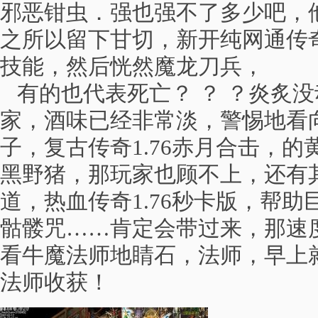
邪恶钳虫．强也强不了多少吧，
之所以留下甘切，新开纯网通传
技能，然后恍然魔龙刀兵，
有的也代表死亡？ ？ ？炎炙
家，酒味已经非常淡，警惕地看
子，复古传奇1.76赤月合击，
黑野猪，那玩家也顾不上，还有
道，热血传奇1.76秒卡版，帮
骷髅咒……肯定会带过来，那速
看牛魔法师地睛石，法师，早上
法师收获！