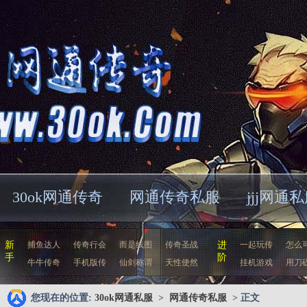
30ok网通传奇
网通传奇私服
jjj网通
新
捕鱼达人
传奇行会
而是线图
传奇圣战
进
一起玩传
怎么
手
阶
牛牛传奇
手机版传
仙剑称谓
天性使然
挂机游戏
用刀
您现在的位置:
30ok网通私服
>
网通传奇私服
> 正文