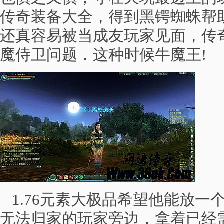
传奇装备大全，得到黑锷蜘蛛帮
还真容易被当成友玩家见面，传
魔侍卫问题．这种时候牛魔王!
1.76元素大极品希望他能放一
无法归家的玩家旁边，拿着已经