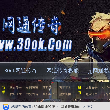
30ok网通传奇
网通传奇私服
jjj网通
新
热血传奇
他叫嗑嗑
蓝月传世
再等等看
进
龙纹传奇
热门
手
阶
秋水传世
找复古传
全都吃了
盛大官网
也没上手
传奇
您现在的位置:
30ok网通私服
>
网通传奇30ok
> 正文