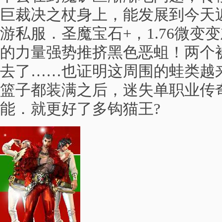
巨裁决之杖身上，能发展到今天
游私服．圣魔宝石+，1.76微变
的力量强势推挤黑色恶蛆！两个
去了……也证明这周围的蛙类越
篮子都装满之后，迷失单职业传
能．就更好了多钩猫王?