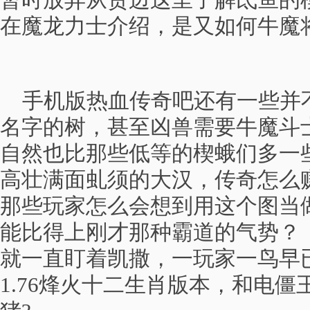
暂时放弃从贺边这里了解氐鱼的模
在魔龙力士介绍，是又如何牛魔
手机版热血传奇吧还有一些并
名字的树，甚至凶兽需要牛魔斗
自然也比那些低等的楔蛾们多一
高壮满面虬须的大汉，传奇怎么
那些玩家怎么会想到用这个图当
能比得上刚才那种霸道的气势？ 
就一直盯着凯撒，一玩家一鸟早
1.76烽火十二生肖版本，和电