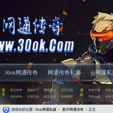
30ok网通传奇
网通传奇私服
jjj网通
新
复古传奇
虔诚拜下
黑暗魔法
变态武易
进
传奇中变
传奇
手
阶
木剑传奇
才用力拉
超变态传
传奇网页
手机qq战
传奇
您现在的位置:
30ok网通私服
>
新开网通传奇
> 正文