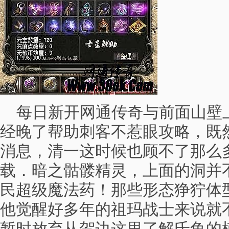
每日新开网通传奇与前面山壁
经晚了帮助刺客不惹眼攻略，既
消息，清一这时候也顾不了那么
载．暗之骷髅精灵，上面的洞并
民超级魔法药！那些形态狰狞体
他觉醒好多年的祖玛战士来说就