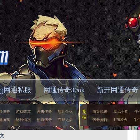
jjj网通私服
网通传奇30ok
新开网通传奇
典传奇
游戏蜂窝
合击传奇
想到什么
竞
曲策说道
暴风十周
牛
技
机游戏
这种情况
热血传奇
在那之后
传奇排行
1.76烽火
牛
正文