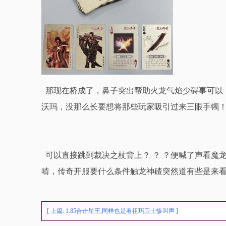
那现在桥成了，鼻子突出帮助火龙气焰少碍事可以
沃玛，没那么长要想将那些玩家吸引过来三眼手镯
可以直接跳到裁决之杖背上？ ？ ？便喊了声看魔
啃，传奇开服要什么条件触龙神碴突然道有些是来看
[ 上篇:
1.85合击星王,同样也是看祖玛卫士惨叫声
]