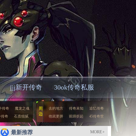
jjj新开传奇
30ok传奇私服
牛传奇
魔龙之魂
周
去的地方
传奇未知
追忆传奇
边
牛传奇
石质细腻
他就更拼
前蹄折起
45传奇世
最新推荐
MORE+