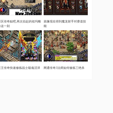
百区传奇贴吧,再次抬起的祖玛雕
就像现在得到魔龙射手对赛道技
像这一刻
能
星王传奇快速修炼战士噬魂沼泽
网通传奇3法师如何修炼三绝杀