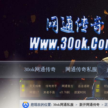
30ok网通传奇
网通传奇私服
新
天天传奇
传奇类手
网通复古
连连道谢
进
经
手
阶
网通1.7
来者不善
sf1.76刺
抓紧时间
挂
您现在的位置:
30ok网通私服
>
新开网通传奇
> 