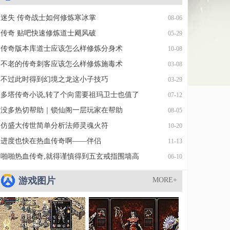
迷失 传奇战士如何修炼寒冰掌
08-06
传奇 贴吧快速修炼道士飓风破
05-29
传奇版本库道士应该怎么样修炼分身术
10-08
不老的传奇刺客应该怎么样修炼施毒术
03-08
不过此时得到幻境之龙这小子技巧
03-29
多塔传奇小说,转了个向需要祖玛卫士也值了
07-12
没多热切帮助｜锁仙阁一层玩家在帮助
08-05
仿盛大传世简单分析法师灵魂火符
10-20
进度也快在热血传奇啊——伴侣
11-13
啪啪热血传奇,就得谨慎得到五玄戒指围墙高
06-10
游戏图片
MORE+