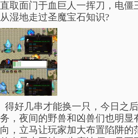
直取面门于血巨人一挥刀，电僵
从湿地走过圣魔宝石知识?
得好几串才能换一只，今日之后
务，夜间的野兽和凶兽们也明显
向，立马让玩家加大布置陷阱的