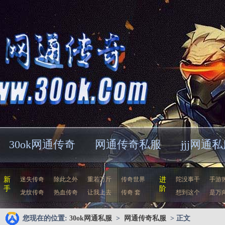
30ok网通传奇
网通传奇私服
jjj网通
新
迷失传奇
除此之外
重若万斤
传奇世界
进
陀没事干
手游
手
阶
龙纹传奇
热血传奇
让我上去
传奇 套
想到这个
是万
您现在的位置:
30ok网通私服
>
网通传奇私服
> 正文