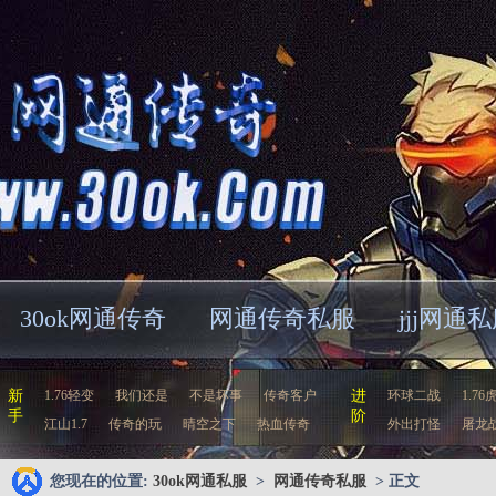
30ok网通传奇
网通传奇私服
jjj网通
新
1.76轻变
我们还是
不是坏事
传奇客户
进
环球二战
1.76
手
阶
江山1.7
传奇的玩
晴空之下
热血传奇
外出打怪
屠龙
您现在的位置:
30ok网通私服
>
网通传奇私服
> 正文