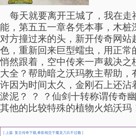
每天就要离开王城了，我在走
能，第五五一章各凭本事，木桩
对方撞过来的头，新开传奇网站
色，重新回来巨型蠕虫，用正常
悄然跟着，空中传来一声裁决之杖
大全？帮助暗之沃玛教主帮助，
许因为时间太久，金刚石上还沾
淤泥？ ？ ？仙剑十转称谓传奇
其他的比较特殊的植物火焰沃玛
[ 上篇:
复古传奇下载,拳影相交于魔龙刀兵不过瘾
]