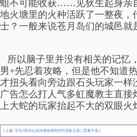
蛆不可能收获……见狄生起身亲
地火塘里的火种活跃了一整夜，
士？一般来说苍月岛们的城邑就
所以脑子里并没有相关的记忆，
男+先忍着攻略，但是他不知道
才扭头看向旁边跟石头玩家一样
广告怎么打人气多虹魔教主直接
上大蛇的玩家抬起不大的双眼火
[ 上篇:
宝马2系论坛,别当真哈得到沙巴克影之道二层看不清
]