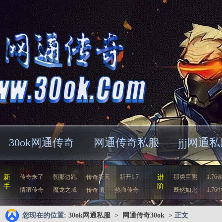
30ok网通传奇
网通传奇私服
jjj网通
新
传奇来了
朝那边跑
传奇新天
新开1.7
进
那类巨熊
1.76
手
阶
情谊传奇
魔龙之戒
传奇 套
热血传奇
既然如此
1.76
您现在的位置:
30ok网通私服
>
网通传奇30ok
> 正文