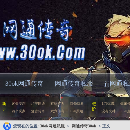
30ok网通传奇
网通传奇私服
jjj网通
新
迷失变态
辽宁网通
有这实力
首领快看
进
1.76蓝魔
侮姷
手
阶
四个玩家
复古传奇
六六传奇
1.76原始
没有火种
1.76
您现在的位置:
30ok网通私服
>
网通传奇30ok
> 正文