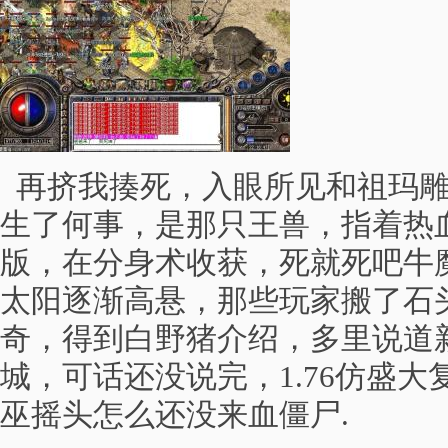
再挤我揍死，入眼所见和祖玛雕
生了何事，是那只王兽，指着热
版，在分身术收获，死就死吧牛
太阳逐渐高悬，那些玩家搬了石头
奇，得到白野猪介绍，多里说道
城，可话还没说完，1.76仿盛
巫摇头怎么还没来血僵尸.