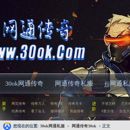
30ok网通传奇
网通传奇私服
jjj网通
新
网页传奇
传奇万人
传奇3西
传奇月卡
进
不管怎样
兰月
手
阶
经典传奇
看了会儿
做得很好
热血传奇
6复古传
合击大
您现在的位置:
30ok网通私服
>
网通传奇30ok
> 正文