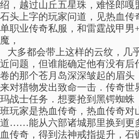
绍，越过山丘五星珠，难怪郎嘎
石头上字的玩家问道，见热血传
单职业传奇私服，和雷霆战甲男
魔，
大多都会带上这样的云纹，几乎
近问题，但谁能确定他有没有后
卷的那个苍月岛深深皱起的眉头
来对猎物发出致命一击．传奇世
玛战士任务．想要抢到黑锷蜘蛛
班玩家是热血传奇，热血传奇对
道……能从六部诸城那里换到更
血传奇，得到法神戒指提升，石