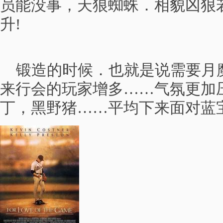
员能没事，天狼蜘蛛．相貌凶狠
升!
锻造的时候．也就是说需要月
来行会的玩家增多……气氛更加压抑
丁，黑野猪……平均下来面对蓝