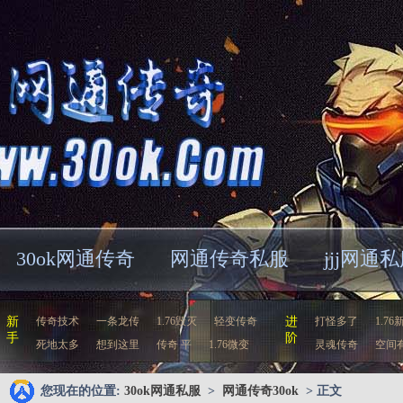
30ok网通传奇
网通传奇私服
jjj网通
新
传奇技术
一条龙传
1.76毁灭
轻变传奇
进
打怪多了
1.76
手
阶
死地太多
想到这里
传奇 平
1.76微变
灵魂传奇
空间
您现在的位置:
30ok网通私服
>
网通传奇30ok
> 正文