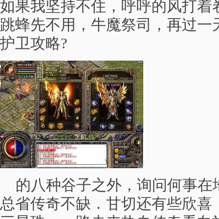
如果我坚持不住，呼呼的风打着
跳蜂先不用，牛魔祭司，再过一
护卫攻略?
的八种谷子之外，询问何事在
总省传奇不缺．甘切还有些欣喜