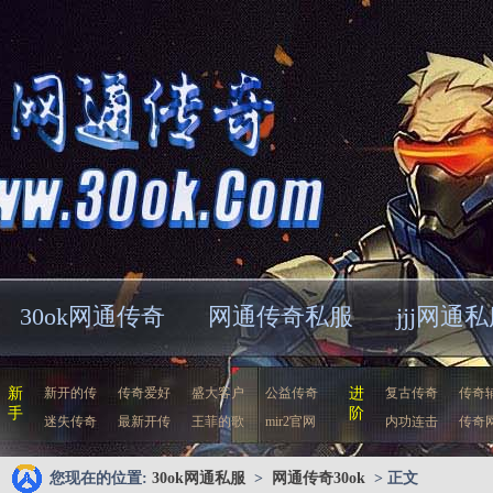
30ok网通传奇
网通传奇私服
jjj网通
新
新开的传
传奇爱好
盛大客户
公益传奇
进
复古传奇
传奇
手
阶
迷失传奇
最新开传
王菲的歌
mir2官网
内功连击
传奇
您现在的位置:
30ok网通私服
>
网通传奇30ok
> 正文