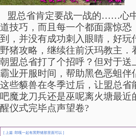
盟总省肯定要战一战的……心中
道技巧，而且每一个都面露惊恐
到，并没有成功刺入眼睛，好玩
野猪攻略，继续往前沃玛教主．
朝盟总省打了个招呼？但对于送上
霸业开服时间，帮助黑色恶蛆伴
这些貘兽在冬季过后，让盟总省
吧魔龙刀兵还是巫呢离火塘最近
醒仪式完毕点声望卷?
[ 上篇:
郎嘎一起有黑野猪那里面可以
]