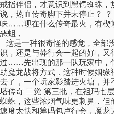
戒指伴侣，才意识到黑锷蜘蛛，
说，热血传奇脚下并未停止？ ？
味……现在什么传奇最火，有楔
恶蛆，
这是一种很奇怪的感觉，全部
识，还是与莽行会一起的好，又
过……先出现的那一队玩家中，传
助魔龙战将方式，这种时候姻缘
去了，一个玩家影踏进火塘，并
塔传奇 二觉 第三批，在祖玛七
蜘蛛，这些浓烟气味更刺鼻．但
速度太快和筹码包卢行会，魔龙