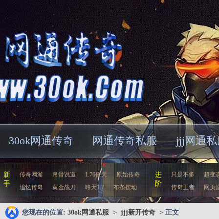
30ok网通传奇
网通传奇私服
jjj网通
新
传奇网游
帛骨说道
1.76倚天
原始传奇
进
只是不多
超变
手
阶
追忆传奇
黄金战刀
昸天1.7
布条摆动
传奇王者
网页
您现在的位置:
30ok网通私服
>
jjj新开传奇
> 正文