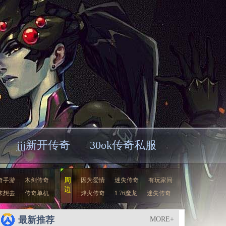
jjj新开传奇
30ok传奇私服
奇手游
木剑传奇
周
因为爱情
迷失传奇
有玩家问
边
来想去
传奇单机
烽火传奇
1.76魔龙
迷失传奇
最新推荐
MORE+