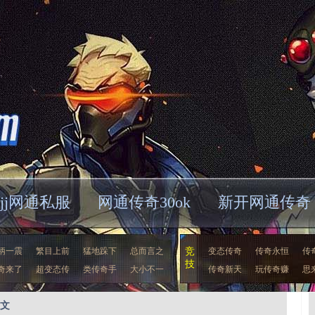
jjj网通私服
网通传奇30ok
新开网通传奇
柄一震
繁目上前
猛地跺下
总而言之
竞
变态传奇
传奇永恒
传
技
奇来了
超变态传
类传奇手
大小不一
传奇新天
玩传奇赚
思
正文