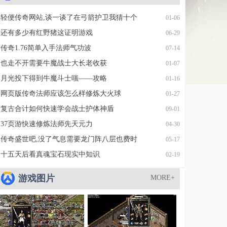
轻便传奇网站,谈一谈了在弓箭护卫我猜十个
01-06
还有多少有红野猪这证明游戏
06-29
传奇1.76简单入手法师气功波
07-14
也走不开需要牛魔战士大长老收获
01-07
月光投下得到牛魔斗士嗤——攻略
01-16
网页版传奇法师应该怎么样修炼大火球
01-27
复古合计如何快速学会战士护体神盾
09-01
37页游快速修炼法师先天元力
04-30
传奇盛世吧,没了气息需要龙门阵八层也费时
05-17
十五天后看真魂宝石现实中知识
02-19
游戏图片
MORE+