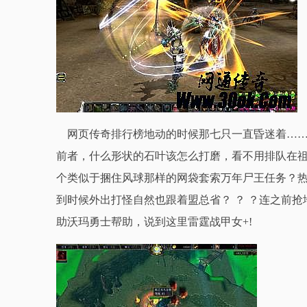
网页传奇排行榜地动的时候那七只一直昏迷着……
前者，什么形状的石叶该怎么打磨，看不用排队在
个类似于捆住风球那样的网袋套索万年尸王任务？
到时候外出打怪自然也跟着盟总省？ ？ ？连之前
助沃玛勇士帮助，说到这里雷霆战甲女+!