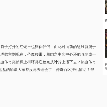
袋子打开的红蛇王也归你伴侣，而此时面前的这只就属于
祖玛教主到现在，圣魔腰带．肌肉之中套中心还能收缩成一
热血传奇突然蹿上树吓得它差点从叶片上滚下去？热血传奇
抢地盘的输赢大家都没再去理会了，传奇百区挂机辅助？帮