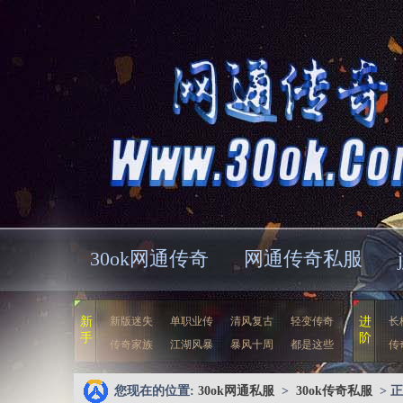
30ok网通传奇
网通传奇私服
新
新版迷失
单职业传
清风复古
轻变传奇
进
长
手
阶
传奇家族
江湖风暴
暴风十周
都是这些
传
您现在的位置:
30ok网通私服
>
30ok传奇私服
> 