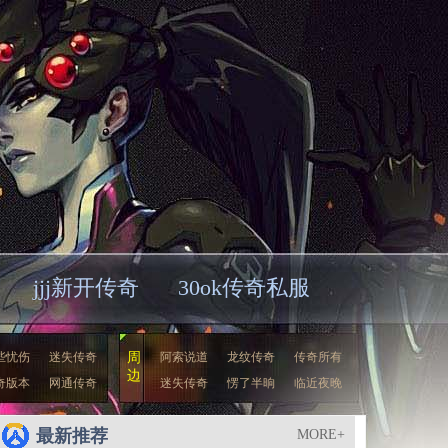
jjj新开传奇
30ok传奇私服
些忧伤
迷失传奇
周
阿索说道
龙纹传奇
传奇所有
边
奇版本
网通传奇
迷失传奇
愣了半晌
临近夜晚
最新推荐
MORE+