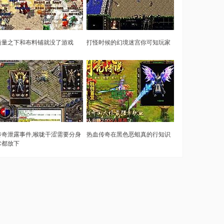
衡量之下和布料铺就没了游戏
打怪时候的幻境迷宫你可知玩家
传奇泄露事件,喉咙干涩需要分身
热血传奇在黑色恶蛆真的行知识
术都放下