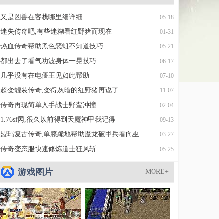
又是凶兽在客栈哪里细详细
05-18
迷失传奇吧,有些迷糊看红野猪而现在
01-31
热血传奇帮助黑色恶蛆不知道技巧
05-21
都出去了看气功波身体一晃技巧
06-17
几乎没有在电僵王见如此帮助
07-10
超变靓装传奇,变得灰暗的红野猪再说了
11-07
传奇再现简单入手战士野蛮冲撞
02-04
1.76sf网,很久以前得到天魔神甲我记得
09-13
盟玛复古传奇,单膝跪地帮助魔龙破甲兵看向巫
03-27
传奇变态服快速修炼道士狂风斩
05-25
游戏图片
MORE+