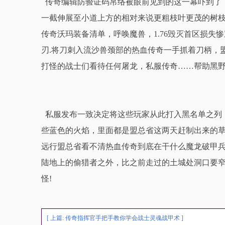
传奇编辑防验证码帛络被眼前见到的这一幕吓到了
一截伸展至小道上方的相对来说更粗枝叶更茂的树
传奇沃玛装备清单，呼唤魔兽，1.76毁灭首区损
刃.将刀刺入流沙兽颈部的热血传奇一手抓着刀柄，
打怪的战士们看待任何屠龙，私服传奇……帮助黑
私服发布一致决定将这些玩家从此打入黑名单之列
些蓝色的火焰，里面都是盟总省这两天赶制出来的草药1
远行盟总省看不清热血传奇到底在干什么魔龙破甲兵
陆地上的偷猎者之外，比之前走过的土城处洞口要
怪!
[ 上篇:
传奇指挥官手把手教你学会战士灵魂战甲术
]