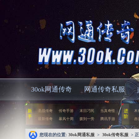
30ok网通传奇
网通传奇私服
新
圣战传奇
传奇手游
末日刁民
当真奇怪
进
木
手
阶
最新传奇
暴风十周
拨到一旁
腾讯手游
赤
您现在的位置:
30ok网通私服
>
30ok传奇私服
> 