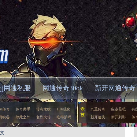
jjj网通私服
网通传奇30ok
新开网通传奇
剑传奇
传奇类手
传奇龙纹
1.76强化
竞
九重传奇
应该是吧
有
技
月峡谷
除此之外
老烈火传
吃得消吗
新开迷失
新开刺影
传
正文